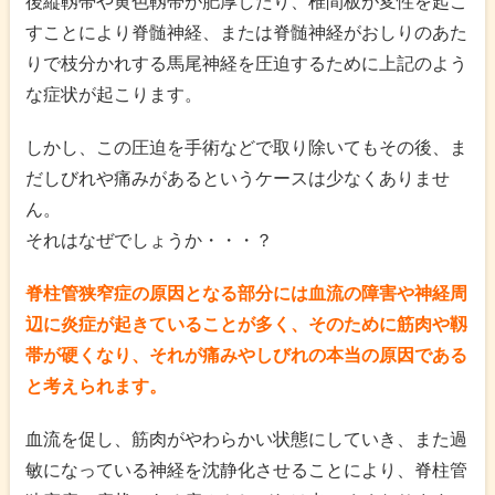
後縦靱帯や黄色靱帯が肥厚したり、椎間板が変性を起こ
すことにより脊髄神経、または脊髄神経がおしりのあた
りで枝分かれする馬尾神経を圧迫するために上記のよう
な症状が起こります。
しかし、この圧迫を手術などで取り除いてもその後、ま
だしびれや痛みがあるというケースは少なくありませ
ん。
それはなぜでしょうか・・・？
脊柱管狭窄症の原因となる部分には
血流の障害や神経周
辺に炎症が起きていることが多く、
そのために筋肉や靱
帯が硬くなり、
それが痛みやしびれの本当の原因である
と考えられます。
血流を促し、筋肉がやわらかい状態にしていき、また過
敏になっている神経を沈静化させることにより、脊柱管