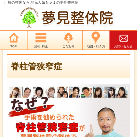
川崎の整体なら,地元人気Ｎｏ１の夢見整体院
TOP
施術･料金
こだわり
地図・行き方
お問い合わせ
脊柱管狭窄症