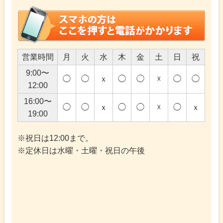
営業時間
月
火
水
木
金
土
日
祝
9:00〜
◯
◯
ｘ
◯
◯
☓
◯
◯
12:00
16:00〜
◯
◯
ｘ
◯
◯
☓
◯
ｘ
19:00
※祝日は12:00まで。
※定休日は水曜・土曜・祝日の午後