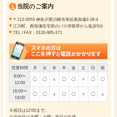
当院のご案内
〒212-0055 神奈川県川崎市幸区南加瀬2-28-4
江川町、南加瀬住宅前のバス停留所から徒歩5分
TEL / FAX：0120-985-371
営業時間
月
火
水
木
金
土
日
祝
9:00〜
◯
◯
ｘ
◯
◯
☓
◯
◯
12:00
16:00〜
◯
◯
ｘ
◯
◯
☓
◯
ｘ
19:00
※祝日は12:00まで。
※定休日は水曜・土曜・祝日の午後