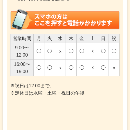
営業時間
月
火
水
木
金
土
日
祝
9:00〜
◯
◯
ｘ
◯
◯
☓
◯
◯
12:00
16:00〜
◯
◯
ｘ
◯
◯
☓
◯
ｘ
19:00
※祝日は12:00まで。
※定休日は水曜・土曜・祝日の午後