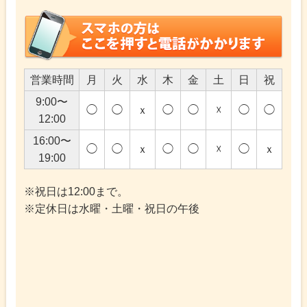
営業時間
月
火
水
木
金
土
日
祝
9:00〜
◯
◯
ｘ
◯
◯
☓
◯
◯
12:00
16:00〜
◯
◯
ｘ
◯
◯
☓
◯
ｘ
19:00
※祝日は12:00まで。
※定休日は水曜・土曜・祝日の午後