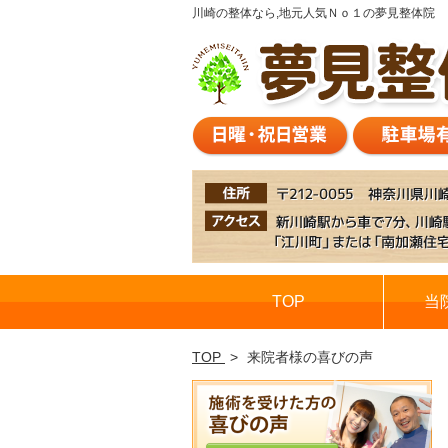
川崎の整体なら,地元人気Ｎｏ１の夢見整体院
TOP
当
TOP
来院者様の喜びの声