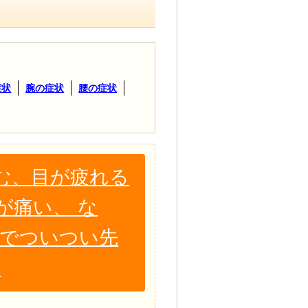
症状
腕の症状
腰の症状
む、目が疲れる
が痛い、 な
のでついつい先
。