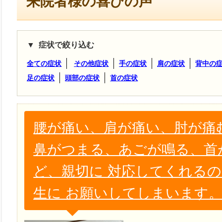
来院者様の喜びの声
症状で絞り込む
全ての症状
その他症状
手の症状
肩の症状
背中の
足の症状
頭部の症状
首の症状
腰が痛い、肩が痛い、肘が痛
鼻がつまる、あごが鳴る、首
ど、親切に 対応してくれる
生に お願いしてしまいます