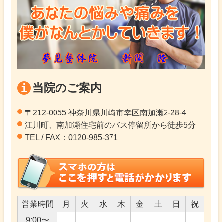
当院のご案内
〒212-0055 神奈川県川崎市幸区南加瀬2-28-4
江川町、南加瀬住宅前のバス停留所から徒歩5分
TEL / FAX：0120-985-371
営業時間
月
火
水
木
金
土
日
祝
9:00〜