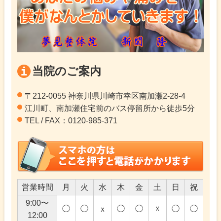
当院のご案内
〒212-0055 神奈川県川崎市幸区南加瀬2-28-4
江川町、南加瀬住宅前のバス停留所から徒歩5分
TEL / FAX：0120-985-371
営業時間
月
火
水
木
金
土
日
祝
9:00〜
◯
◯
ｘ
◯
◯
☓
◯
◯
12:00