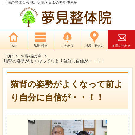
川崎の整体なら,地元人気Ｎｏ１の夢見整体院
TOP
施術･料金
こだわり
地図・行き方
お問い合わせ
TOP
お客様の声
猫背の姿勢がよくなって前より自分に自信が・・！！
猫背の姿勢がよくなって前よ
り自分に自信が・・！！