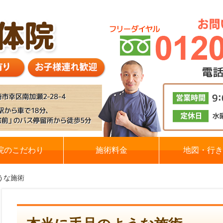
院のこだわり
施術料金
地図・行き
な施術​