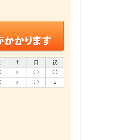
金
土
日
祝
◯
☓
◯
◯
◯
☓
◯
ｘ