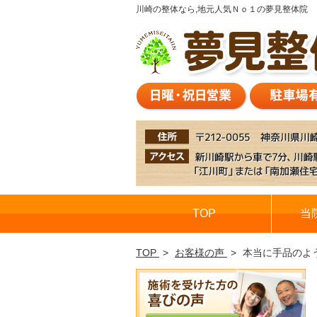
川崎の整体なら,地元人気Ｎｏ１の夢見整体院
TOP
当
TOP
お客様の声
本当に手品のよう