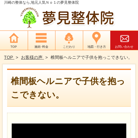
川崎の整体なら,地元人気Ｎｏ１の夢見整体院
TOP
施術･料金
こだわり
地図・行き方
お問い合わせ
TOP
お客様の声
椎間板ヘルニアで子供を抱っこできない。
椎間板ヘルニアで子供を抱っ
こできない。