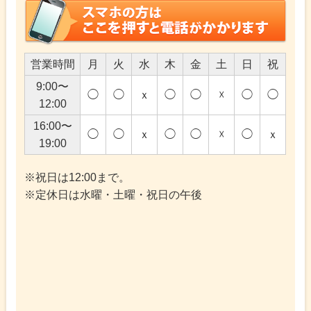
営業時間
月
火
水
木
金
土
日
祝
9:00〜
◯
◯
ｘ
◯
◯
☓
◯
◯
12:00
16:00〜
◯
◯
ｘ
◯
◯
☓
◯
ｘ
19:00
※祝日は12:00まで。
※定休日は水曜・土曜・祝日の午後