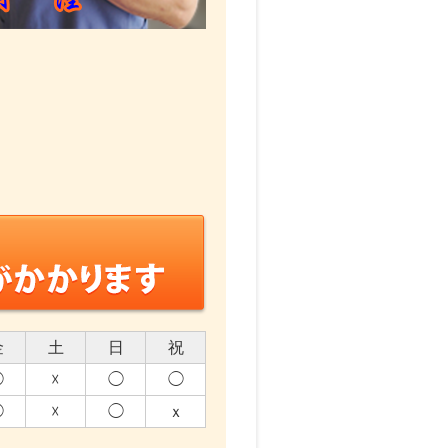
金
土
日
祝
◯
☓
◯
◯
◯
☓
◯
ｘ