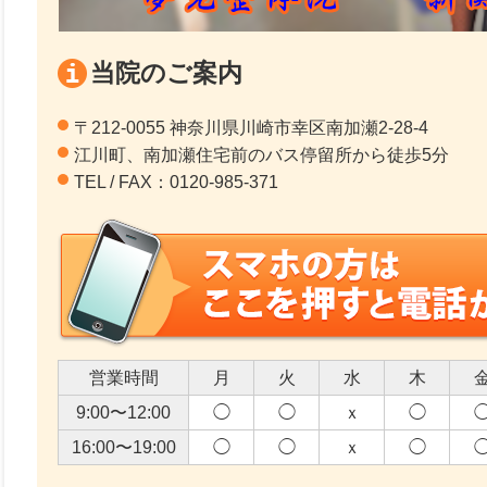
当院のご案内
〒212-0055 神奈川県川崎市幸区南加瀬2-28-4
江川町、南加瀬住宅前のバス停留所から徒歩5分
TEL / FAX：0120-985-371
営業時間
月
火
水
木
9:00〜12:00
◯
◯
ｘ
◯
16:00〜19:00
◯
◯
ｘ
◯