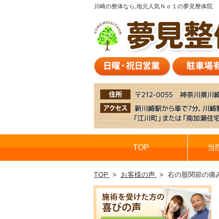
川崎の整体なら,地元人気Ｎｏ１の夢見整体院
TOP
当
TOP
お客様の声
右の股関節の痛