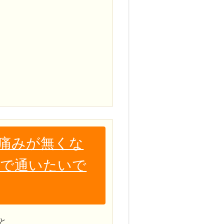
り痛みが無くな
まで通いたいで
と