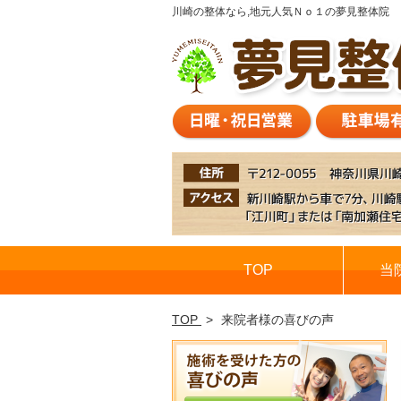
川崎の整体なら,地元人気Ｎｏ１の夢見整体院
TOP
当
TOP
来院者様の喜びの声