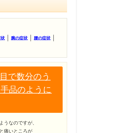
症状
腕の症状
腰の症状
回目で数分のう
 手品のように
ようなのですが、
と痛いところが