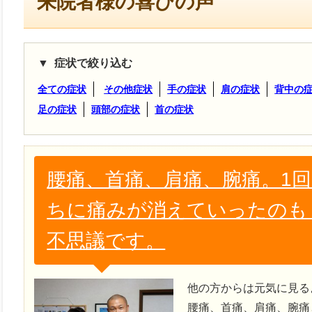
来院者様の喜びの声
症状で絞り込む
全ての症状
その他症状
手の症状
肩の症状
背中の
足の症状
頭部の症状
首の症状
腰痛、首痛、肩痛、腕痛。1
ちに痛みが消えていったのも
不思議です。
他の方からは元気に見る
腰痛、首痛、肩痛、腕痛